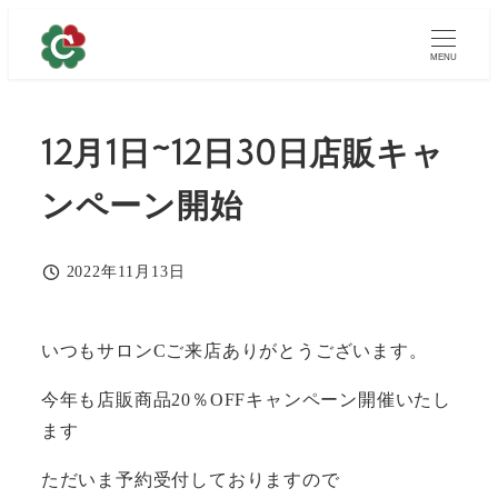
メ
イ
MENU
ン
コ
12月1日~12日30日店販キャ
ン
テ
ンペーン開始
ン
ツ
へ
2022年11月13日
投稿日
移
動
いつもサロンCご来店ありがとうございます。
今年も店販商品20％OFFキャンペーン開催いたし
ます
ただいま予約受付しておりますので