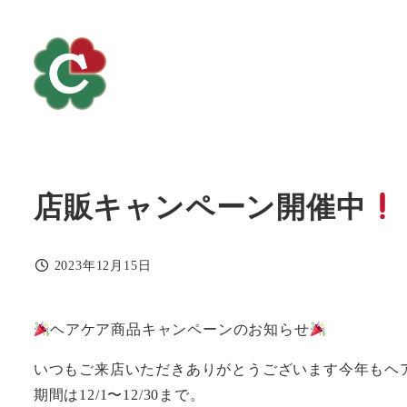
メ
イ
ン
コ
ン
テ
ン
店販キャンペーン開催中
ツ
へ
移
2023年12月15日
動
投稿日
ヘアケア商品キャンペーンのお知らせ
いつもご来店いただきありがとうございます今年もヘ
期間は12/1〜12/30まで。